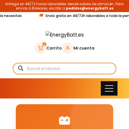
Entrega en 48/72 horas laborables desde salida de almacén. Para
envíos a Baleares, escribir a
pedidos@energybatt.es
🚚
la necesitas
Envío gratis en 48/72h laborables a toda la pen
0
Carrito
Mi cuenta