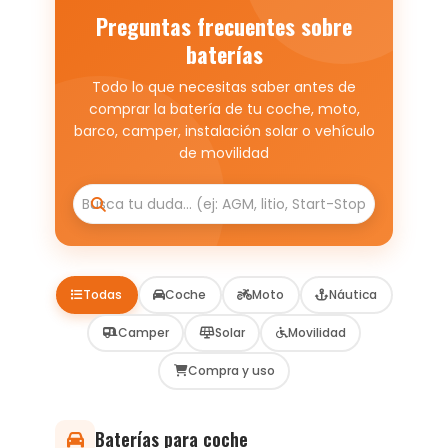
Preguntas frecuentes sobre
baterías
Todo lo que necesitas saber antes de
comprar la batería de tu coche, moto,
barco, camper, instalación solar o vehículo
de movilidad
Todas
Coche
Moto
Náutica
Camper
Solar
Movilidad
Compra y uso
Baterías para coche