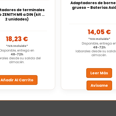
Adaptadores de borne 
grueso – Baterías Asi
tadores de terminales
lo ZENITH M6 a DIN (kit de
2 unidades)
14,05
€
18,23
€
*IVA Incluido*
Disponible, entrega e
*IVA Incluido*
48-72h
Disponible, entrega en
laborales desde su salid
48-72h
almacén.
rales desde su salida del
almacén.
Leer Más
Añadir Al Carrito
Avísame