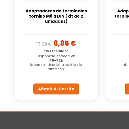
Adaptadores de terminales
Adap
tornillo M8 a DIN (kit de 2
tornil
unidades)
8,85
€
17,69
€
*IVA Incluido*
Disponible, entrega en
48-72h
laborales desde su salida del
labo
almacén.
Añadir Al Carrito