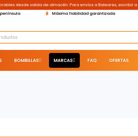
orables desde salida de almacén. Para envíos a Baleares, escribir a
🔋
península
Máxima fiabilidad garantizada
S
BOMBILLAS
MARCAS
FAQ
OFERTAS