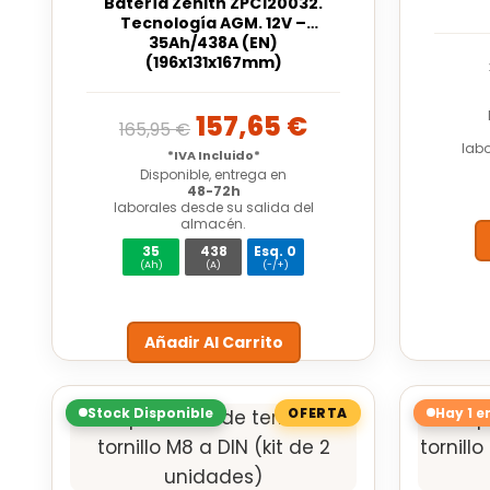
Batería Zenith ZPC120032.
Tecnología AGM. 12V –
35Ah/438A (EN)
(196x131x167mm)
157,65
€
165,95
€
labo
*IVA Incluido*
Disponible, entrega en
48-72h
laborales desde su salida del
almacén.
35
438
Esq. 0
(Ah)
(A)
(-/+)
Añadir Al Carrito
Stock Disponible
Hay 1 e