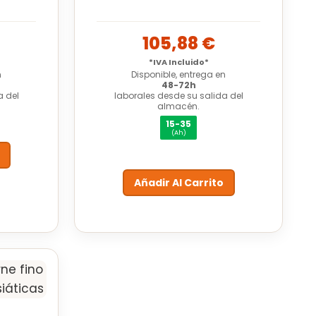
105,88
€
*IVA Incluido*
n
Disponible, entrega en
48-72h
a del
laborales desde su salida del
almacén.
15-35
(Ah)
Añadir Al Carrito