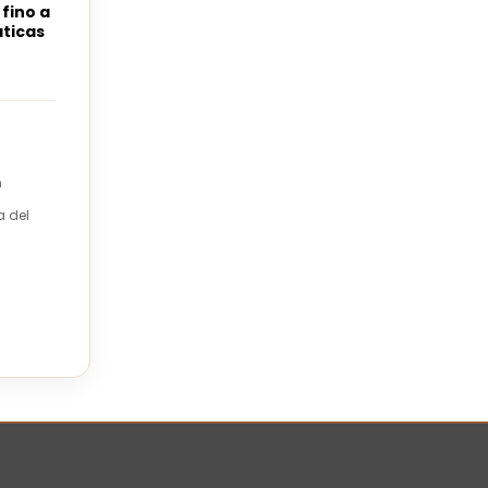
fino a
áticas
n
a del