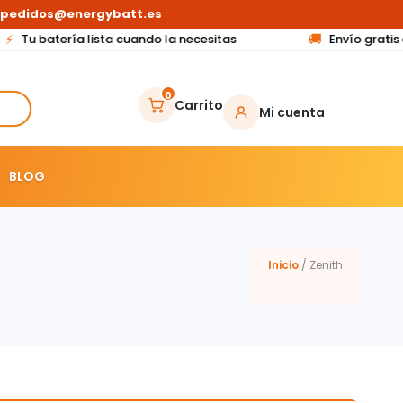
pedidos@energybatt.es
⚡
🚚
Tu batería lista cuando la necesitas
Envío gratis 
0
Carrito
Mi cuenta
BLOG
Inicio
/ Zenith