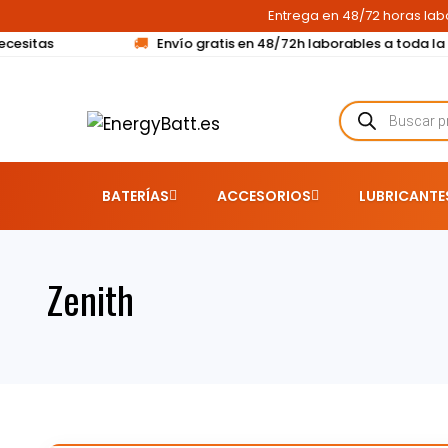
Entrega en 48/72 horas lab
🚚
ecesitas
Envío gratis en 48/72h laborables a toda la 
BATERÍAS
ACCESORIOS
LUBRICANTE
Zenith