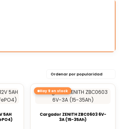
Hay 9 en stock
V 5AH
Cargador ZENITH ZBC0603 6V-
FePO4)
3A (15-35Ah)