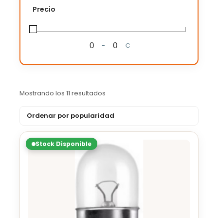
Precio
-
€
Minimum Price
Maximum Price
Mostrando los 11 resultados
Stock Disponible