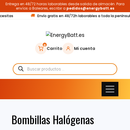
Entrega en 48/72 horas laborables desde salida de almacén. Para
envíos a Baleares, escribir a
pedidos@energybatt.es
🚚
ecesitas
Envío gratis en 48/72h laborables a toda la penínsu
0
Carrito
Mi cuenta
Bombillas Halógenas